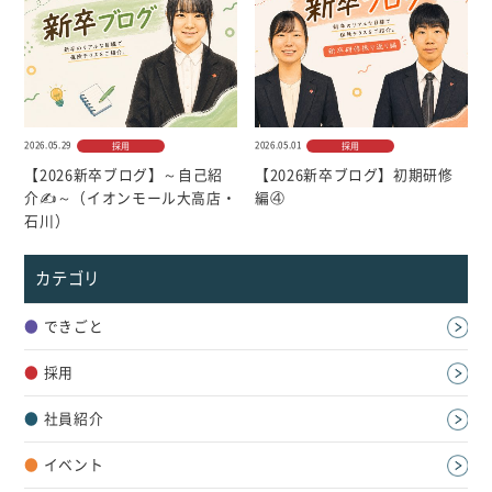
2026.05.29
2026.05.01
採用
採用
【2026新卒ブログ】～自己紹
【2026新卒ブログ】初期研修
介✍～（イオンモール大高店・
編④
石川）
カテゴリ
●
できごと
●
採用
●
社員紹介
●
イベント