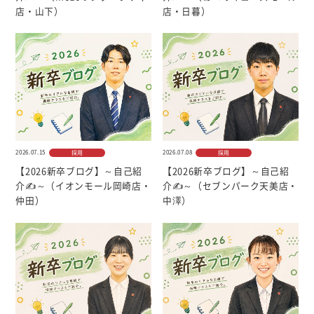
個人情報について
店・山下）
店・日暮）
カスタマーハラスメントに対する基本方針
2026.07.15
2026.07.08
採用
採用
【2026新卒ブログ】～自己紹
【2026新卒ブログ】～自己紹
介✍～（イオンモール岡崎店・
介✍～（セブンパーク天美店・
仲田）
中澤）