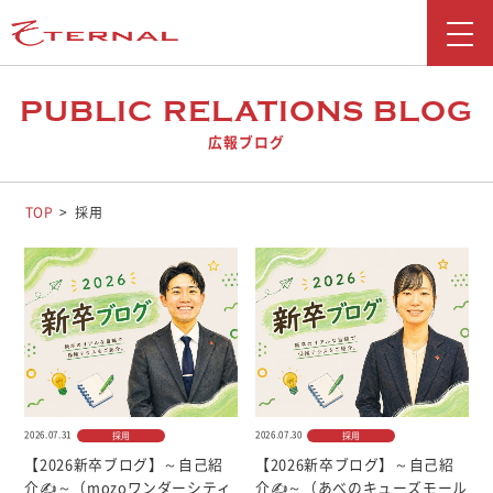
新着情報
PUBLIC RELATIONS BLOG
広報ブログ
会社情報
事業紹介
TOP
採用
採用情報
お問い合わせ
広報ブログ
勧誘方針
2026.07.31
2026.07.30
採用
採用
お客さま本位の業務運営に関する取り組み
【2026新卒ブログ】～自己紹
【2026新卒ブログ】～自己紹
反社会勢力に対する基本方針
介✍～（mozoワンダーシティ
介✍～（あべのキューズモール