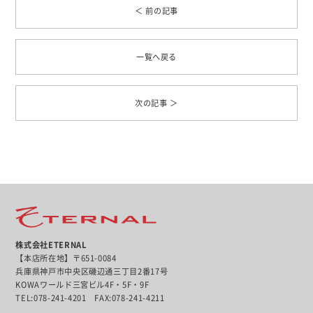
＜ 前の記事
一覧へ戻る
次の記事 ＞
株式会社ETERNAL
【本店所在地】〒651-0084
兵庫県神戸市中央区磯辺通三丁目2番17号
KOWAワールド三宮ビル4F・5F・9F
TEL:078-241-4201 FAX:078-241-4211