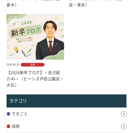
個人情報について
倉木）
店・清末）
カスタマーハラスメントに対する基本方針
2026.06.10
採用
【2026新卒ブログ】～自己紹
介✍～（ビーンズ戸田公園店・
大石）
カテゴリ
●
できごと
●
採用