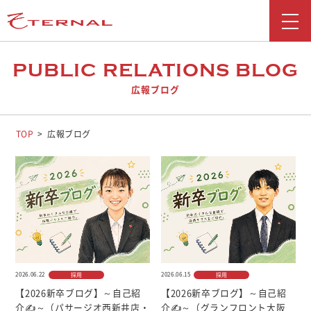
新着情報
PUBLIC RELATIONS BLOG
広報ブログ
会社情報
事業紹介
TOP
広報ブログ
採用情報
お問い合わせ
広報ブログ
勧誘方針
2026.06.22
2026.06.15
採用
採用
お客さま本位の業務運営に関する取り組み
【2026新卒ブログ】～自己紹
【2026新卒ブログ】～自己紹
反社会勢力に対する基本方針
介✍～（パサージオ西新井店・
介✍～（グランフロント大阪