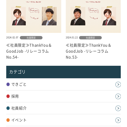
2024.02.07
2024.01.22
社員限定
社員限定
≪社員限定≫ThankYou＆
≪社員限定≫ThankYou＆
GoodJob -リレーコラム
GoodJob -リレーコラム
No.54-
No.53-
カテゴリ
●
できごと
●
採用
●
社員紹介
●
イベント