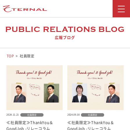
新着情報
PUBLIC RELATIONS BLOG
広報ブログ
会社情報
事業紹介
TOP
社員限定
採用情報
お問い合わせ
広報ブログ
勧誘方針
2024.11.21
2024.09.30
社員限定
社員限定
お客さま本位の業務運営に関する取り組み
≪社員限定≫ThankYou＆
≪社員限定≫ThankYou＆
反社会勢力に対する基本方針
GoodJob -リレーコラム
GoodJob -リレーコラム