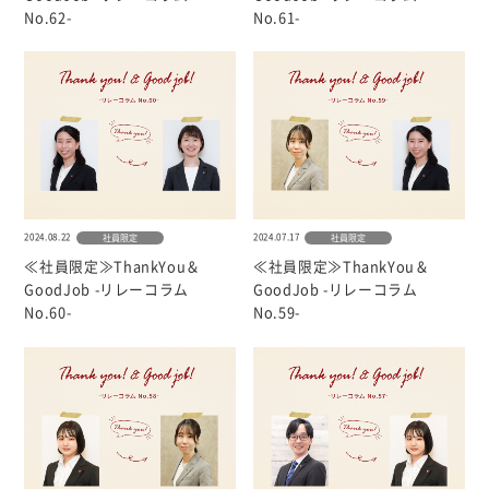
個人情報について
No.62-
No.61-
カスタマーハラスメントに対する基本方針
2024.08.22
2024.07.17
社員限定
社員限定
≪社員限定≫ThankYou＆
≪社員限定≫ThankYou＆
GoodJob -リレーコラム
GoodJob -リレーコラム
No.60-
No.59-