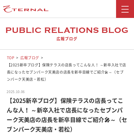
新着情報
PUBLIC RELATIONS BLOG
広報ブログ
会社情報
事業紹介
TOP
広報ブログ
【2025新卒ブログ】保険テラスの店長ってこんな人！ ～新卒入社で店
採用情報
長になったセブンパーク天美店の店長を新卒目線でご紹介🎤～（セブ
ンパーク天美店・若松）
お問い合わせ
2025.10.06
広報ブログ
【2025新卒ブログ】保険テラスの店長ってこ
んな人！ ～新卒入社で店長になったセブンパ
勧誘方針
ーク天美店の店長を新卒目線でご紹介🎤～（セ
お客さま本位の業務運営に関する取り組み
反社会勢力に対する基本方針
ブンパーク天美店・若松）