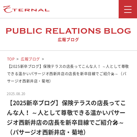
新着情報
PUBLIC RELATIONS BLOG
広報ブログ
会社情報
事業紹介
TOP
広報ブログ
【2025新卒ブログ】保険テラスの店長ってこんな人！ ～人として尊敬
採用情報
できる温かいパサージオ西新井店の店長を新卒目線でご紹介🎤～（パ
サージオ西新井店・菊地）
お問い合わせ
2025.08.20
広報ブログ
【2025新卒ブログ】保険テラスの店長ってこ
んな人！ ～人として尊敬できる温かいパサー
勧誘方針
ジオ西新井店の店長を新卒目線でご紹介🎤～
お客さま本位の業務運営に関する取り組み
反社会勢力に対する基本方針
（パサージオ西新井店・菊地）