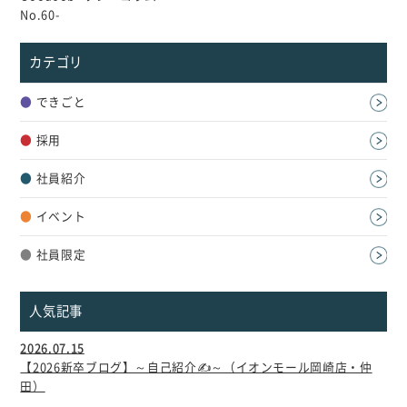
個人情報について
No.60-
カスタマーハラスメントに対する基本方針
カテゴリ
●
できごと
●
採用
●
社員紹介
●
イベント
●
社員限定
人気記事
2026.07.15
【2026新卒ブログ】～自己紹介✍～（イオンモール岡崎店・仲
田）