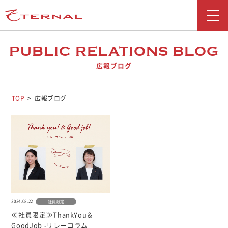
新着情報
PUBLIC RELATIONS BLOG
広報ブログ
会社情報
事業紹介
TOP
広報ブログ
採用情報
お問い合わせ
広報ブログ
勧誘方針
2024.08.22
社員限定
お客さま本位の業務運営に関する取り組み
≪社員限定≫ThankYou＆
反社会勢力に対する基本方針
GoodJob -リレーコラム