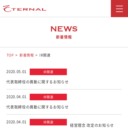
新着情報
NEWS
新着情報
会社情報
事業紹介
TOP
新着情報
IR関連
採用情報
2020.05.01
IR関連
お問い合わせ
代表取締役の異動に関するお知らせ
広報ブログ
2020.04.01
IR関連
勧誘方針
代表取締役の異動に関するお知らせ
お客さま本位の業務運営に関する取り組み
2020.04.01
IR関連
反社会勢力に対する基本方針
経営理念 改定のお知らせ