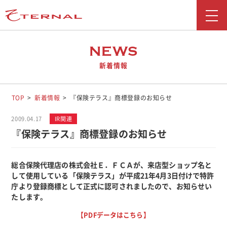
新着情報
NEWS
新着情報
会社情報
事業紹介
TOP
新着情報
『保険テラス』商標登録のお知らせ
採用情報
2009.04.17
IR関連
『保険テラス』商標登録のお知らせ
お問い合わせ
広報ブログ
総合保険代理店の株式会社Ｅ．ＦＣＡが、来店型ショップ名と
して使用している「保険テラス」が平成21年4月3日付けで特許
庁より登録商標として正式に認可されましたので、お知らせい
勧誘方針
たします。
お客さま本位の業務運営に関する取り組み
【PDFデータはこちら】
反社会勢力に対する基本方針