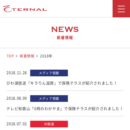
新着情報
NEWS
新着情報
会社情報
事業紹介
TOP
新着情報
2018年
採用情報
2018.11.28
メディア掲載
お問い合わせ
びわ湖放送「キラりん滋賀」で保険テラスが紹介されました！
広報ブログ
2018.08.09
メディア掲載
勧誘方針
テレビ和歌山「6時のわかやま」で保険テラスが紹介されました！
お客さま本位の業務運営に関する取り組み
2018.07.02
IR関連
反社会勢力に対する基本方針