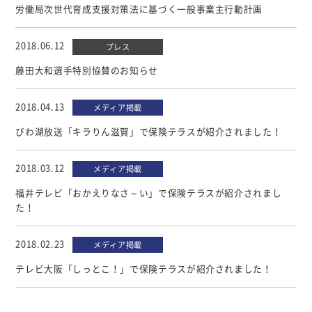
個人情報について
労働局次世代育成支援対策法に基づく一般事業主行動計画
カスタマーハラスメントに対する基本方針
2018.06.12
プレス
藤田大和選手特別協賛のお知らせ
2018.04.13
メディア掲載
びわ湖放送「キラりん滋賀」で保険テラスが紹介されました！
2018.03.12
メディア掲載
福井テレビ「おかえりなさ～い」で保険テラスが紹介されまし
た！
2018.02.23
メディア掲載
テレビ大阪「しっとこ！」で保険テラスが紹介されました！