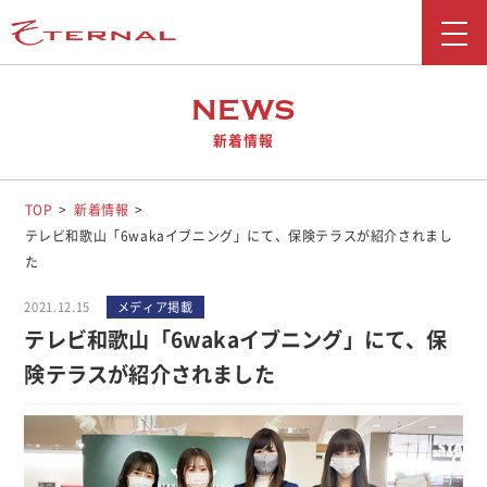
新着情報
NEWS
新着情報
会社情報
事業紹介
TOP
新着情報
テレビ和歌山「6wakaイブニング」にて、保険テラスが紹介されまし
採用情報
た
お問い合わせ
2021.12.15
メディア掲載
テレビ和歌山「6wakaイブニング」にて、保
広報ブログ
険テラスが紹介されました
勧誘方針
お客さま本位の業務運営に関する取り組み
反社会勢力に対する基本方針