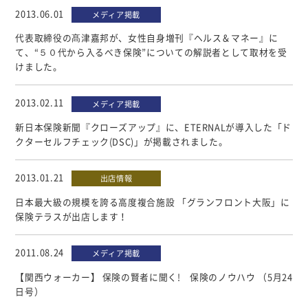
個人情報について
2013.06.01
メディア掲載
カスタマーハラスメントに対する基本方針
代表取締役の髙津嘉邦が、女性自身増刊『ヘルス＆マネー』に
て、“５０代から入るべき保険”についての解説者として取材を受
けました。
2013.02.11
メディア掲載
新日本保険新聞『クローズアップ』に、ETERNALが導入した「ド
クターセルフチェック(DSC)」が掲載されました。
2013.01.21
出店情報
日本最大級の規模を誇る高度複合施設 「グランフロント大阪」に
保険テラスが出店します！
2011.08.24
メディア掲載
【関西ウォーカー】 保険の賢者に聞く! 保険のノウハウ （5月24
日号）