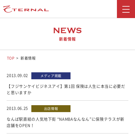
新着情報
NEWS
新着情報
会社情報
事業紹介
TOP
新着情報
採用情報
2013.09.02
メディア掲載
お問い合わせ
【フジサンケイビジネスアイ】第1回 保険は人生に本当に必要だ
と思いますか
広報ブログ
2013.06.25
出店情報
勧誘方針
なんば駅直結の人気地下街 “NAMBAなんなん”に保険テラスが新
お客さま本位の業務運営に関する取り組み
店舗をOPEN！
反社会勢力に対する基本方針