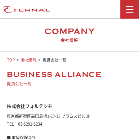
新着情報
COMPANY
会社情報
会社情報
事業紹介
TOP
会社情報
提携会社一覧
採用情報
BUSINESS ALLIANCE
提携会社一覧
お問い合わせ
広報ブログ
株式会社フォルテシモ
勧誘方針
東京都新宿区高田馬場1-27-13 プラムスビル3F
TEL：03-5291-5234
お客さま本位の業務運営に関する取り組み
反社会勢力に対する基本方針
■ 取扱保険会社